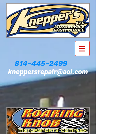
814-445-2499
kneppersrepair@aol.com